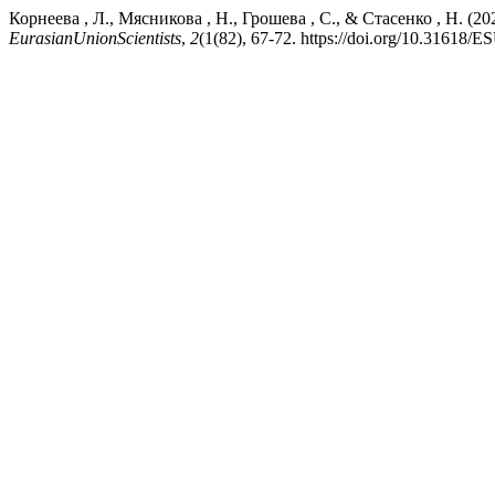
Корнеева , Л., Мясникова , Н., Грошева , С., & Стасенк
EurasianUnionScientists
,
2
(1(82), 67-72. https://doi.org/10.31618/