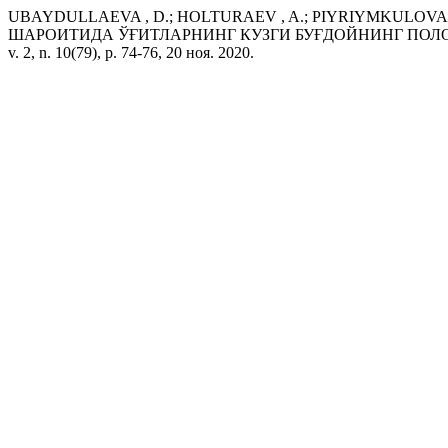
UBAYDULLAEVA , D.; HOLTURAEV , A.; PIYRIYMKULOVA
ШАРОИТИДА ЎҒИТЛАРНИНГ КУЗГИ БУҒДОЙНИНГ ПОЛО
v. 2, n. 10(79), p. 74-76, 20 ноя. 2020.