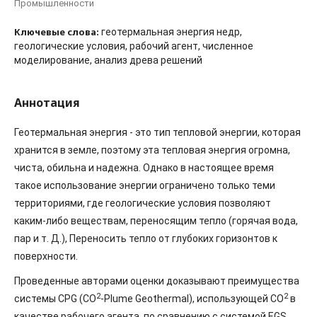
Промышленности
Ключевые слова:
геотермальная энергия недр,
геологические условия, рабочий агент, численное
моделирование, анализ древа решений
Аннотация
Геотермальная энергия - это тип тепловой энергии, которая
хранится в земле, поэтому эта тепловая энергия огромна,
чиста, обильна и надежна. Однако в настоящее время
такое использование энергии ограничено только теми
территориями, где геологические условия позволяют
каким-либо веществам, переносящим тепло (горячая вода,
пар и т. Д.), Переносить тепло от глубоких горизонтов к
поверхности.
Проведенные авторами оценки доказывают преимущества
2
2
системы CPG (CO
-Plume Geothermal), использующей CO
в
качестве рабочего агента, по сравнению с системой EGS