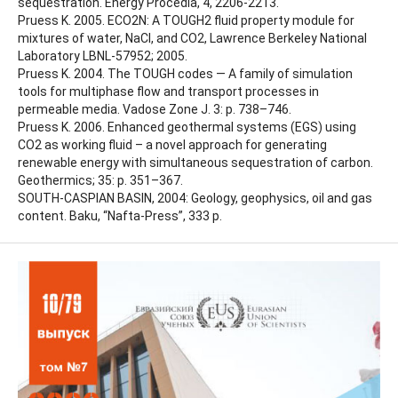
sequestration. Energy Procedia, 4, 2206-2213.
Pruess K. 2005. ECO2N: A TOUGH2 fluid property module for
mixtures of water, NaCl, and CO2, Lawrence Berkeley National
Laboratory LBNL-57952; 2005.
Pruess K. 2004. The TOUGH codes — A family of simulation
tools for multiphase flow and transport processes in
permeable media. Vadose Zone J. 3: p. 738–746.
Pruess K. 2006. Enhanced geothermal systems (EGS) using
CO2 as working fluid – a novel approach for generating
renewable energy with simultaneous sequestration of carbon.
Geothermics; 35: p. 351–367.
SOUTH-CASPIAN BASIN, 2004: Geology, geophysics, oil and gas
content. Baku, “Nafta-Press”, 333 p.