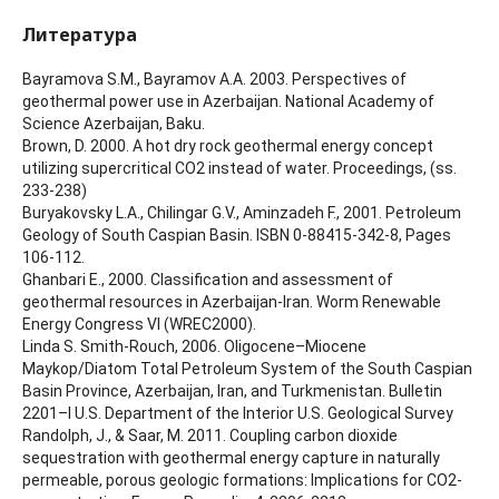
Литература
Bayramova S.M., Bayramov A.A. 2003. Perspectives of
geothermal power use in Azerbaijan. National Academy of
Science Azerbaijan, Baku.
Brown, D. 2000. A hot dry rock geothermal energy concept
utilizing supercritical CO2 instead of water. Proceedings, (ss.
233-238)
Buryakovsky L.A., Chilingar G.V., Aminzadeh F., 2001. Petroleum
Geology of South Caspian Basin. ISBN 0-88415-342-8, Pages
106-112.
Ghanbari E., 2000. Classification and assessment of
geothermal resources in Azerbaijan-Iran. Worm Renewable
Energy Congress VI (WREC2000).
Linda S. Smith-Rouch, 2006. Oligocene–Miocene
Maykop/Diatom Total Petroleum System of the South Caspian
Basin Province, Azerbaijan, Iran, and Turkmenistan. Bulletin
2201–I U.S. Department of the Interior U.S. Geological Survey
Randolph, J., & Saar, M. 2011. Coupling carbon dioxide
sequestration with geothermal energy capture in naturally
permeable, porous geologic formations: Implications for CO2-