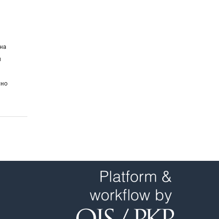
на
й
ьно