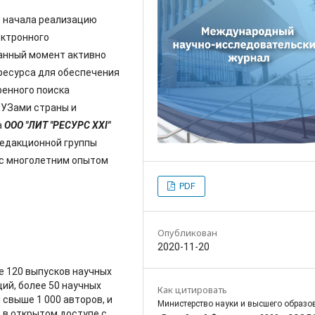
» начала реализацию
ектронного
данный момент активно
ресурса для обеспечения
ренного поиска
ВУЗами страны и
а
ООО "ЛИТ "РЕСУРС
XXI
"
редакционной группы
 с многолетним опытом
PDF
Опубликован
2020-11-20
е 120 выпусков научных
ий, более 50 научных
Как цитировать
свыше 1 000 авторов, и
Министерство науки и высшего образо
 в открытом доступе с