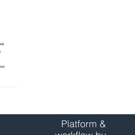
на
й
ьно