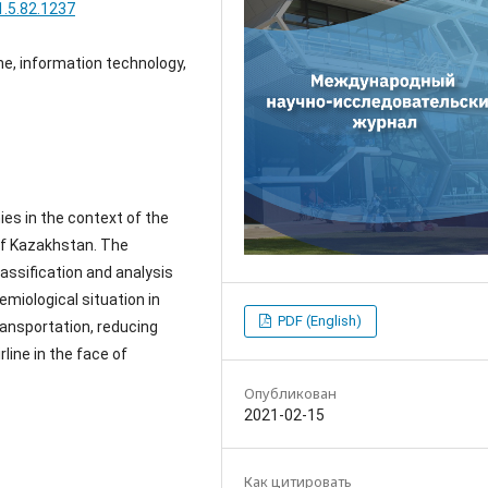
1.5.82.1237
line, information technology,
ies in the context of the
 of Kazakhstan. The
lassification and analysis
miological situation in
PDF (English)
transportation, reducing
line in the face of
Опубликован
2021-02-15
Как цитировать