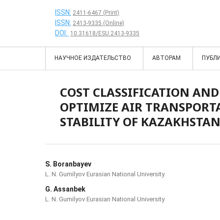
ISSN:
2411-6467 (Print)
ISSN:
2413-9335 (Online)
DOI:
10.31618/ESU.2413-9335
НАУЧНОЕ ИЗДАТЕЛЬСТВО
АВТОРАМ
ПУБЛ
COST CLASSIFICATION AN
OPTIMIZE AIR TRANSPORT
STABILITY OF KAZAKHSTAN
S. Boranbayev
L. N. Gumilyov Eurasian National University
G. Assanbek
L. N. Gumilyov Eurasian National University