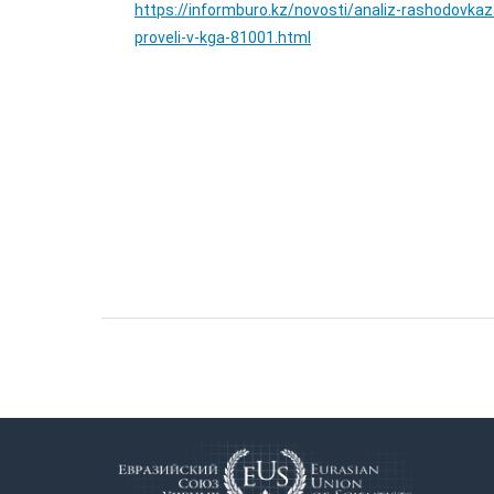
https://informburo.kz/novosti/analiz-rashodovka
proveli-v-kga-81001.html