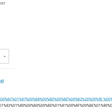
COST
КИЙ
9D%D0%B5%D0%BC%D1%87%D0%B8%D0%BD%D0%BE%D0%B2%20%D0%9E
1%82%D1%80%D0%B0%D0%BD%D1%81%D0%BF%D0%BE%D1%80%D1