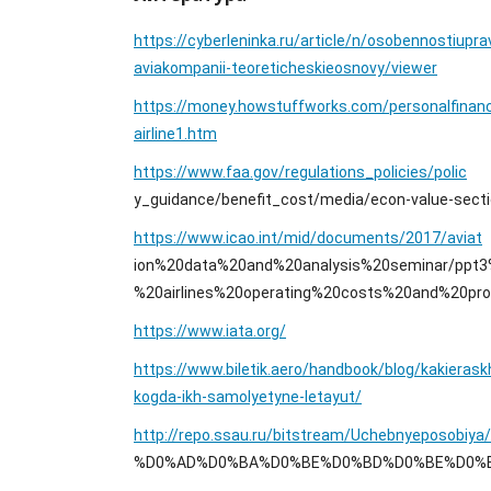
https://cyberleninka.ru/article/n/osobennostiupra
aviakompanii-teoreticheskieosnovy/viewer
https://money.howstuffworks.com/personalfinan
airline1.htm
https://www.faa.gov/regulations_policies/polic
y_guidance/benefit_cost/media/econ-value-secti
https://www.icao.int/mid/documents/2017/aviat
ion%20data%20and%20analysis%20seminar/ppt3
%20airlines%20operating%20costs%20and%20produ
https://www.iata.org/
https://www.biletik.aero/handbook/blog/kakieras
kogda-ikh-samolyetyne-letayut/
http://repo.ssau.ru/bitstream/Uchebnye
%D0%AD%D0%BA%D0%BE%D0%BD%D0%BE%D0%B