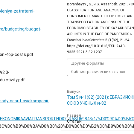
Boranbayev , S., и G. Assanbek. 2021. «
CLASSIFICATION AND ANALYSIS OF
vleniya-zatratami-
CONSUMER DEMAND TO OPTIMIZE AIR
TRANSPORTATION AND ENSURE THE
ECONOMIC STABILITY OF KAZAKHSTAN
ce/budgeting/budget-
AIRLINES IN THE FACE OF PANDEMICS ».
EurasianUnionScientists
5 (1(82), 21-24.
https://doi.org/10.31618/ESU.2413-
9335.2021.5.82.1237.
on-4op-costs.pdf
Другие форматы
библиографических ссылок
%2 0-
 ctivity.pdf
Выпуск
Том 5 № 1(82) (2021): ЕВРАЗИЙС
khody-nesut-aviakompanii-
СОЮЗ УЧЕНЫХ №82
Раздел
posobiya/EKONOMIKAAVIATRANSPORTNOIOTRASLI69848/1/%D0%
Статьи
C%D0%B8%D0%BA%D0%B0%20%D0%B0%D0%B2%D0%B8%D0%B0%D