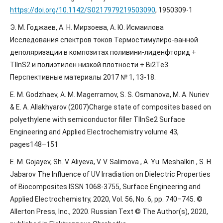
https://doi.org/10.1142/S0217979219503090
, 1950309-1
Э. М. Годжаев, А. Н. Мирзоева, А. Ю. Исмаилова
Исследования спектров токов Термостимулиро-ванной
деполяризации в композитах поливини-лиденфторид +
TlInS2 и полиэтилен низкой плотности + Bi2Te3
Перспективные материалы 2017 № 1, 13-18.
E. M. Godzhaev, A. M. Magerramov, S. S. Osmanova, M. A. Nuriev
& E. A. Allakhyarov (2007)Charge state of composites based on
polyethylene with semiconductor filler TlInSe2 Surface
Engineering and Applied Electrochemistry volume 43,
pages148–151
E. M. Gojayev, Sh. V. Aliyeva, V. V. Salimova , A. Yu. Meshalkin , S. H.
Jabarov The Influence of UV Irradiation on Dielectric Properties
of Biocomposites ISSN 1068-3755, Surface Engineering and
Applied Electrochemistry, 2020, Vol. 56, No. 6, pp. 740–745. ©
Allerton Press, Inc., 2020. Russian Text © The Author(s), 2020,