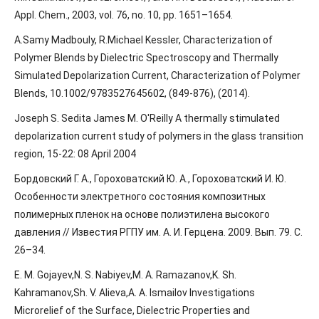
Appl. Chem., 2003, vol. 76, no. 10, pp. 1651–1654.
A.Samy Madbouly, R.Michael Kessler, Characterization of
Polymer Blends by Dielectric Spectroscopy and Thermally
Simulated Depolarization Current, Characterization of Polymer
Blends, 10.1002/9783527645602, (849-876), (2014).
Joseph S. Sedita James M. O'Reilly A thermally stimulated
depolarization current study of polymers in the glass transition
region, 15-22: 08 April 2004
Бордовский Г. А., Гороховатский Ю. А., Гороховатский И. Ю.
Особенности электретного состояния композитных
полимерных пленок на основе полиэтилена высокого
давления // Известия РГПУ им. А. И. Герцена. 2009. Вып. 79. C.
26–34.
E. M. Gojayev,N. S. Nabiyev,M. A. Ramazanov,K. Sh.
Kahramanov,Sh. V. Alieva,A. A. Ismailov Investigations
Microrelief of the Surface, Dielectric Properties and