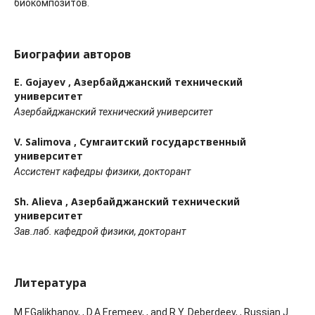
биокомпозитов.
Биографии авторов
E. Gojayev ,
Азербайджанский технический
университет
Азербайджанский технический университет
V. Salimova ,
Сумгаитский государственный
университет
Ассистент кафедры физики, докторант
Sh. Alieva ,
Азербайджанский технический
университет
Зав.лаб. кафедрой физики, докторант
Литература
M.F.Galikhanov, , D.A.Eremeev, , and R.Y. Deberdeev, , Russian J.