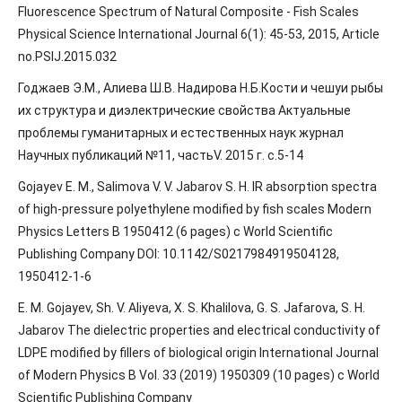
Fluorescence Spectrum of Natural Composite - Fish Scales
Physical Science International Journal 6(1): 45-53, 2015, Article
no.PSIJ.2015.032
Годжаев Э.М., Алиева Ш.В. Надирова Н.Б.Кости и чешуи рыбы
их структура и диэлектрические свойства Актуальные
проблемы гуманитарных и естественных наук журнал
Научных публикаций №11, частьV. 2015 г. c.5-14
Gojayev E. M., Salimova V. V. Jabarov S. H. IR absorption spectra
of high-pressure polyethylene modified by fish scales Modern
Physics Letters B 1950412 (6 pages) c World Scientific
Publishing Company DOI: 10.1142/S0217984919504128,
1950412-1-6
E. M. Gojayev, Sh. V. Aliyeva, X. S. Khalilova, G. S. Jafarova, S. H.
Jabarov The dielectric properties and electrical conductivity of
LDPE modified by fillers of biological origin International Journal
of Modern Physics B Vol. 33 (2019) 1950309 (10 pages) c World
Scientific Publishing Company