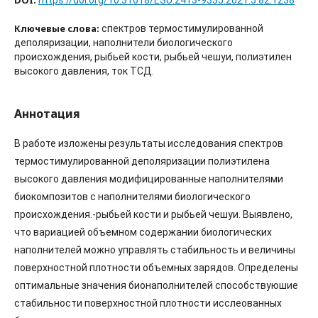
DOI:
https://doi.org/10.31618/ESU.2413-9335.2021.5.82.1238
Ключевые слова:
спектров термостимулированной
деполяризации, наполнители биологического
происхождения, рыбьей кости, рыбьей чешуи, полиэтилен
высокого давления, ток ТСД.
Аннотация
В работе изложены результаты исследования спектров
термостимулированной деполяризации полиэтилена
высокого давления модифицированные наполнителями
биокомпозитов с наполнителями биологического
происхождения.-рыбьей кости и рыбьей чешуи. Выявлено,
что вариацией объемном содержании биологических
наполнителей можно управлять стабильность и величины
поверхностной плотности объемных зарядов. Определены
оптимальные значения бионаполнителей способствуюшие
стабильности поверхностной плотности исслеованных