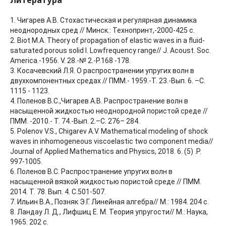
Литература
1. Чигарев А.В. Стохастическая и регулярная динамика
неоднородных сред // Минск.: Технопринт,-2000-425 с.
2. Biot M.A. Theory of propagation of elastic waves in a fluid-
saturated porous solid I. Lowfrequency range// J. Acoust. Soc.
America.-1956. V. 28.-№ 2.-P.168 -178.
3. Косачевский Л.Я. О распространении упругих волн в
двухкомпонентных средах // ПММ.- 1959.-Т. 23.-Вып. 6. –С.
1115 - 1123.
4. Поленов В.С.,Чигарев А.В. Распространение волн в
насыщенной жидкостью неоднородной пористой среде //
ПММ. -2010.- Т. 74.-Вып. 2.–С. 276– 284.
5. Polenov V.S., Chigarev A.V. Mathematical modeling of shock
waves in inhomogeneous viscoelastic two component media//
Journal of Applied Mathematics and Physics, 2018. 6. (5) .P.
997-1005.
6. Поленов В.С. Распространение упругих волн в
насыщенной вязкой жидкостью пористой среде // ПММ.
2014. Т. 78. Вып. 4. С.501-507.
7. Ильин В.А., Позняк Э.Г. Линейная алгебра// М.: 1984. 204 с.
8. Ландау Л. Д., Лифшиц Е. М. Теория упругости// М.: Наука,
1965. 202 с.