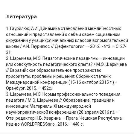
Литература
1. Гаурилюс, А.И. Динамика становления межличностных
отношений и представлений о себе и своем социальном
окружении у учащихся начальных классов вспомогательной
школы / А.И. Гаурилюс // Дефектология. – 2012. - №3. – С. 27-
31.
2. Шарычева, М.Э. Педагогические парадигмы – инновации
или совокупность педагогического опыта? / М.Э. Шарычева
// Евразийское образовательное пространство:
приоритеты, проблемы и решения: Сборник статей к
Международной конференции (15-16 октября 2015 г.) –
Оренбург, 2015. – 452с.
3. Шарычева, М.Э. Нормы профессионального поведения
педагога / М.Э. Шарычева // Образование: традиции и
инновации: Материалы ХI международной
научнопрактической конференции (28 апреля 2016 г.). –
Отв. редактор Н.В. Уварина. – Прага, Чешская Республика:
Изд-во WORLDPRESSsr.o., 2016. – 448 с.