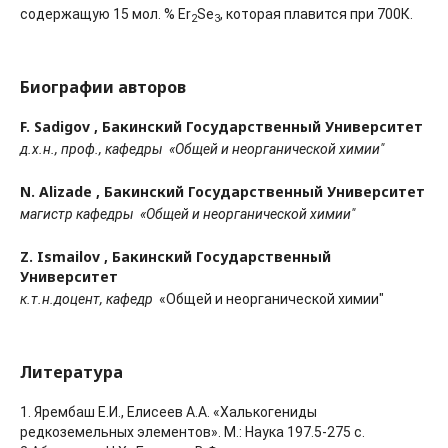
содержащую 15 мол. % Er
Se
, которая плавится при 700К.
2
3
Биографии авторов
F. Sadigov ,
Бакинский Государственный Университет
д.х.н., проф., кафедры
«Общей и неорганической химии"
N. Alizade ,
Бакинский Государственный Университет
магистр кафедры
«Общей и неорганической химии"
Z. Ismailov ,
Бакинский Государственный
Университет
к.т.н.доцент, кафедр
«Общей и неорганической химии"
Литература
1. Ярембаш Е.И., Елисеев А.А. «Халькогениды
редкоземельных элементов». М.: Наука 197.5-275 с.