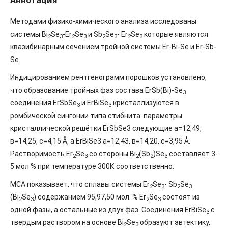
Аннотация
Методами физико-химического анализа исследованы
системы Bi
Se
-Er
Se
и Sb
Se
- Er
Se
которые являются
2
3
2
3
2
3
2
3
квазибинарным сечением тройной системы Er-Bi-Se и Er-Sb-
Se.
Индицированием рентгенограмм порошков установлено,
что образование тройных фаз состава ErSb(Bi)-Se
3
соединения ErSbSe
и ErBiSe
кристаллизуются в
3
3
ромбической сингонии типа стибнита: параметры
кристаллической решётки ErSbSe3 следующие а=12,49,
в=14,25, с=4,15 Å, а ErBiSe3 а=12,43, в=14,20, с=3,95 Å.
Растворимость Er
Se
со стороны Bi
(Sb
)Se
составляет 3-
2
3
2
2
3
5 мол % при температуре 300К соответственно.
МСА показывает, что сплавы системы Er
Se
- Sb
Se
2
3
2
3
(Bi
Se
) содержанием 95,97,50 мол. % Er
Se
состоят из
2
3
2
3
одной фазы, а остальные из двух фаз. Соединения ErBiSe
с
3
твердым раствором на основе Bi
Se
образуют эвтектику,
2
3