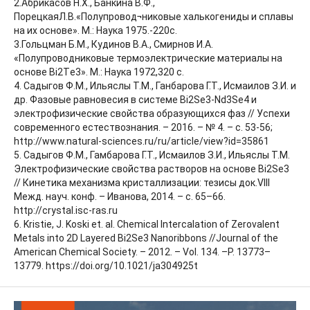
2.Абрикасов Н.Х., Банкина В.Ф.,
ПорецкаяЛ.В.«Полупровод¬никовые халькогениды и сплавы
на их основе». М.: Наука 1975.-220с.
3.Гольцман Б.М., Кудинов В.А., Смирнов И.А.
«Полупроводниковые термоэлектрические материалы на
основе Bi2Тe3». М.: Наука 1972,320 с.
4. Садыгов Ф.М., Ильяслы Т.М., Ганбарова Г.Т., Исмаилов З.И. и
др. Фазовые равновесия в системе Bi2Se3-Nd3Se4 и
электрофизические свойства образующихся фаз // Успехи
современного естествознания. – 2016. – № 4. – с. 53-56;
http://www.natural-sciences.ru/ru/article/view?id=35861
5. Садыгов Ф.М., Гамбарова Г.Т., Исмаилов З.И., Ильяслы Т.М.
Электрофизические свойства растворов на основе Bi2Se3
// Кинетика механизма кристаллизации: тезисы док.VIII
Межд. науч. конф. – Иванова, 2014. – с. 65–66.
http://crystal.isc-ras.ru
6. Kristie, J. Koski et. al. Chemical Intercalation of Zerovalent
Metals into 2D Layered Bi2Se3 Nanoribbons //Journal of the
American Chemical Society. – 2012. – Vol. 134. –P. 13773–
13779. https://doi.org/10.1021/ja304925t