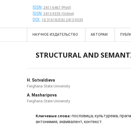
ISSN:
2411-6467 (Print)
ISSN:
2413-9335 (Online)
DOI:
10.31618/ESU.2413-9335
НАУЧНОЕ ИЗДАТЕЛЬСТВО
АВТОРАМ
ПУБЛ
STRUCTURAL AND SEMANTI
H. Sotvaldieva
Ferghana State University
A. Masharipova
Ferghana State University
Ключевые слова:
пословица, культурема, прагм
антонимия, эквивалент, контекст.