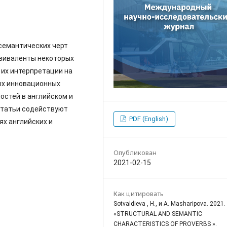
семантических черт
квиваленты некоторых
 их интерпретации на
ых инновационных
остей в английском и
 статьи содействуют
PDF (English)
ях английских и
Опубликован
2021-02-15
Как цитировать
Sotvaldieva , H., и A. Masharipova. 2021.
«STRUCTURAL AND SEMANTIC
CHARACTERISTICS OF PROVERBS ».