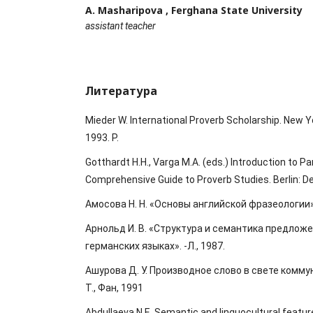
A. Masharipova ,
Ferghana State University
assistant teacher
Литература
Mieder W. International Proverb Scholarship. New Yo
1993. P.
Gotthardt H.H., Varga M.A. (eds.) Introduction to P
Comprehensive Guide to Proverb Studies. Berlin: De 
Амосова Н. Н. «Основы английской фразеологии». -
Арнольд И. В. «Структура и семантика предложе
германских языках». -Л., 1987.
Ашурова Д. У. Производное слово в свете комм
Т., Фан, 1991
Abdullaeva N.E. Semantic and linguocultural featur