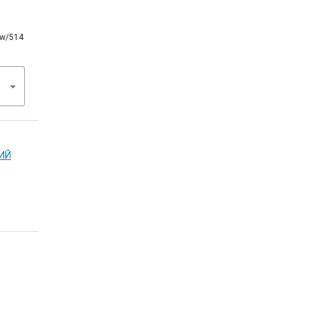
iew/514
КИЙ