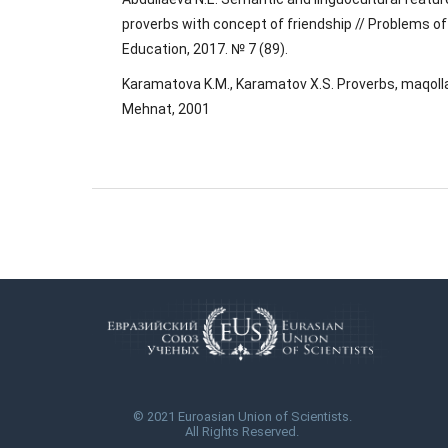
proverbs with concept of friendship // Problems o
Education, 2017. № 7 (89).
Karamatova K.M., Karamatov X.S. Proverbs, maqoll
Mehnat, 2001
© 2021 Euroasian Union of Scientists.
All Rights Reserved.