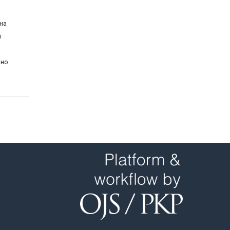
на
й
ьно