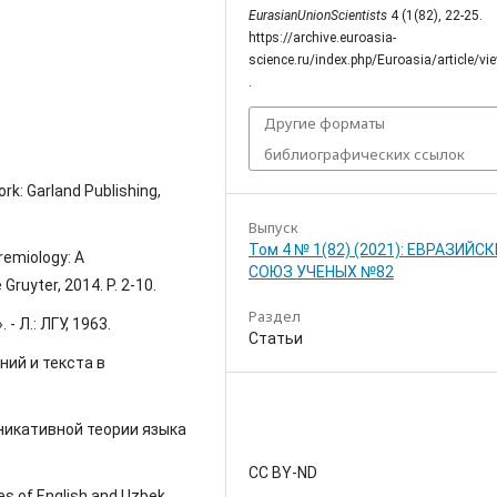
EurasianUnionScientists
4 (1(82), 22-25.
https://archive.euroasia-
science.ru/index.php/Euroasia/article/v
.
Другие форматы
библиографических ссылок
rk: Garland Publishing,
Выпуск
Том 4 № 1(82) (2021): ЕВРАЗИЙС
aremiology: A
СОЮЗ УЧЕНЫХ №82
Gruyter, 2014. P. 2-10.
Раздел
 Л.: ЛГУ, 1963.
Статьи
ний и текста в
уникативной теории языка
CC BY-ND
es of English and Uzbek